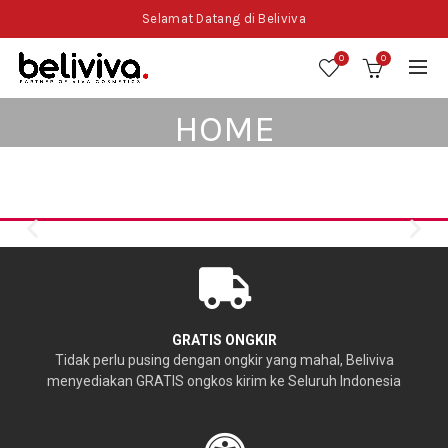
Selamat Datang di Beliviva
0
0
HOME
Home
Home
GRATIS ONGKIR
Tidak perlu pusing dengan ongkir yang mahal, Beliviva
menyediakan GRATIS ongkos kirim ke Seluruh Indonesia