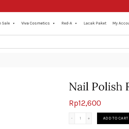
 Sale
Viva Cosmetics
Red-A
Lacak Paket
My Acco
Nail Polish
Rp
12,600
Quantity
ADD TO CART