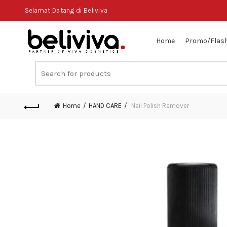
Selamat Datang di Beliviva
Home
Promo/Flash
Search
for:
Home
HAND CARE
Nail Polish Remover