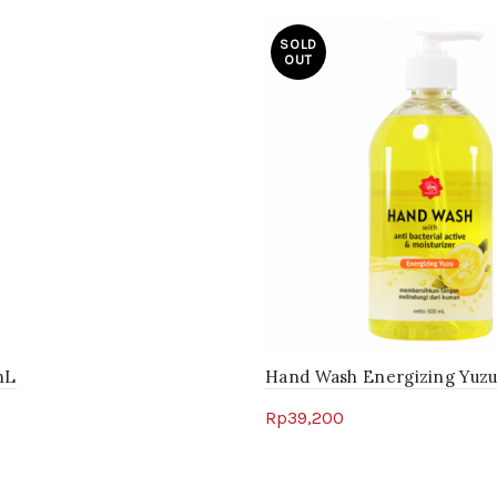
SOLD
OUT
mL
Hand Wash Energizing Yuzu
Rp
39,200
Read more