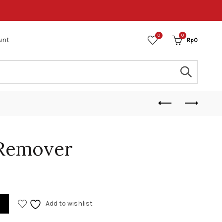
0
0
unt
Rp
0
 Remover
Add to wishlist