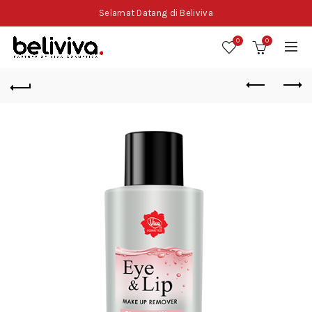
Selamat Datang di Beliviva
0
0