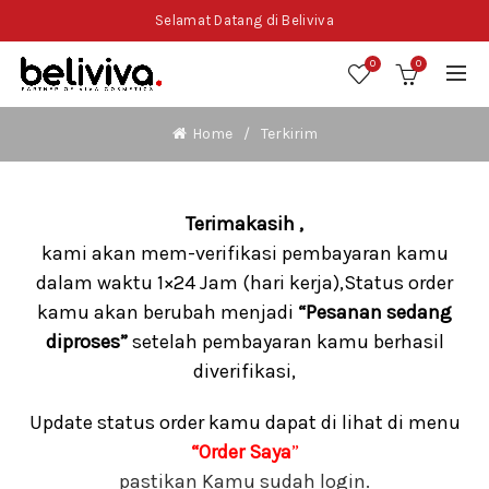
Selamat Datang di Beliviva
0
0
Home
Terkirim
Terimakasih ,
kami akan mem-verifikasi pembayaran kamu
dalam waktu 1×24 Jam (hari kerja),Status order
kamu akan berubah menjadi
“Pesanan sedang
diproses”
setelah pembayaran kamu berhasil
diverifikasi,
Update status order kamu dapat di lihat di menu
“Order Saya
”
pastikan Kamu sudah login.