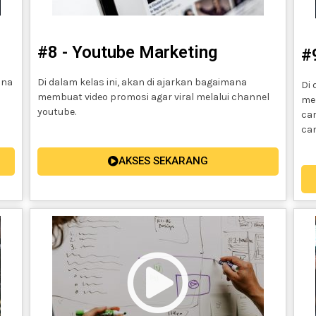
#8 - Youtube Marketing
#
ana
Di dalam kelas ini, akan di ajarkan bagaimana
Di 
membuat video promosi agar viral melalui channel
me
youtube.
ca
can
AKSES SEKARANG