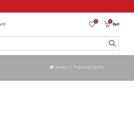
0
0
unt
Rp
0
Home
Training Center