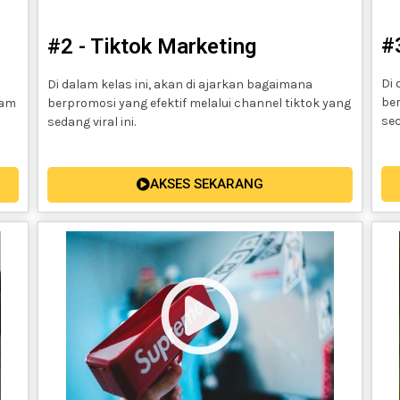
#
#2 - Tiktok Marketing
Di 
Di dalam kelas ini, akan di ajarkan bagaimana
ber
ram
berpromosi yang efektif melalui channel tiktok yang
sec
sedang viral ini.
AKSES SEKARANG