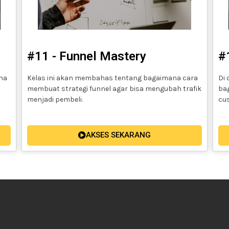
#11 - Funnel Mastery
#
ana
Kelas ini akan membahas tentang bagaimana cara
Di 
membuat strategi funnel agar bisa mengubah trafik
ba
menjadi pembeli.
cu
AKSES SEKARANG