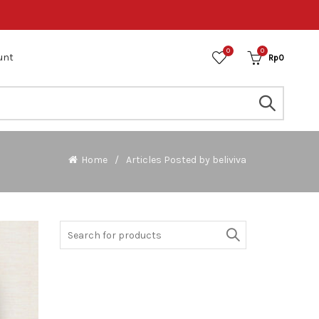
0
0
unt
Rp
0
Home
Articles Posted by beliviva
Search
for: