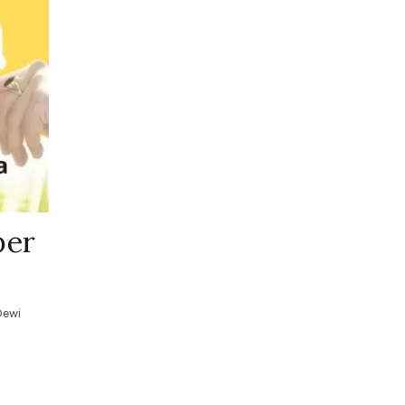
per
Dewi