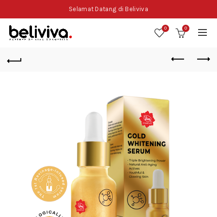
Selamat Datang di Beliviva
0
0