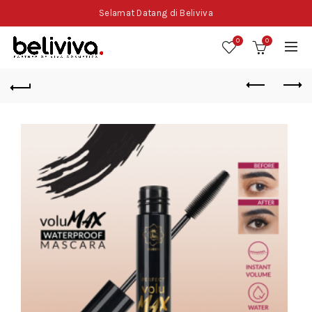
Selamat Datang di Beliviva
0
0