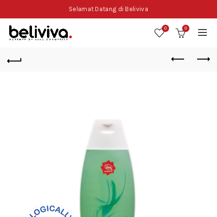
Selamat Datang di Beliviva
0
0