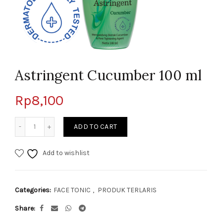
Astringent Cucumber 100 ml
Rp
8,100
Quantity
ADD TO CART
Add to wishlist
Categories:
FACE TONIC
,
PRODUK TERLARIS
Share