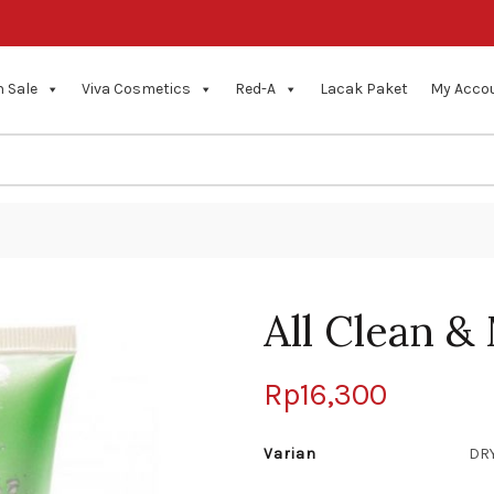
 Sale
Viva Cosmetics
Red-A
Lacak Paket
My Acco
All Clean &
Rp
16,300
Varian
DRY