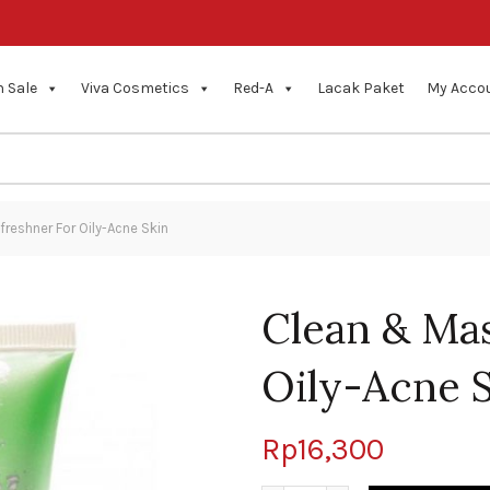
 Sale
Viva Cosmetics
Red-A
Lacak Paket
My Acco
reshner For Oily-Acne Skin
Clean & Ma
Oily-Acne 
Rp
16,300