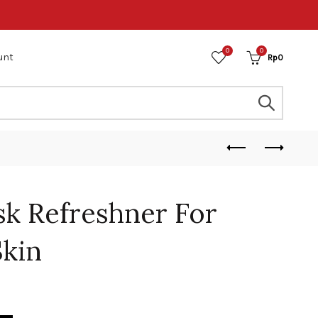
0
0
unt
Rp
0
sk Refreshner For
Skin