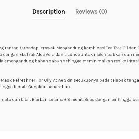
Description
Reviews (0)
ang rentan terhadap jerawat. Mengandung kombinasi Tea Tree Oil d
 dengan Ekstrak Aloe Vera dan Licorice untuk melembabkan dan men
idak mengandung bahan sabun sehingga meminimalkan resiko iritasi 
& Mask Refreshner For Oily-Acne Skin secukupnya pada telapak tanga
hingga bersih. Gunakan sehari-hari.
ata dan bibir. Biarkan selama ± 3 menit. Bilas dengan air hingga be