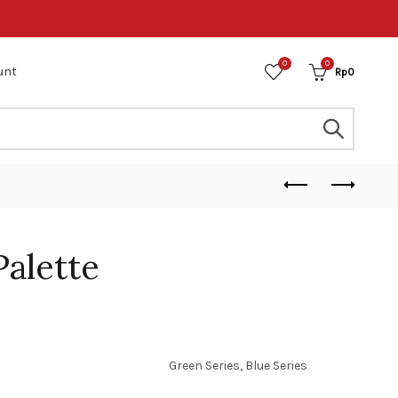
0
0
unt
Rp
0
alette
Green Series, Blue Series