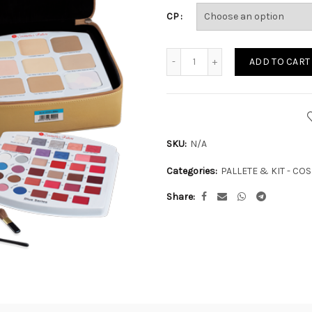
CP
Quantity
ADD TO CART
SKU:
N/A
Categories:
PALLETE & KIT - CO
Share