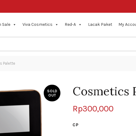
 Sale
Viva Cosmetics
Red-A
Lacak Paket
My Acco
 Palette
Cosmetics P
SOLD
OUT
Rp
300,000
CP