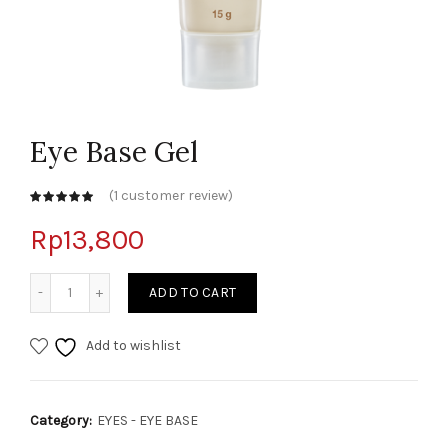
Eye Base Gel
(
1
customer review)
customer
rating
Rp
13,800
Quantity
ADD TO CART
Add to wishlist
Category:
EYES - EYE BASE