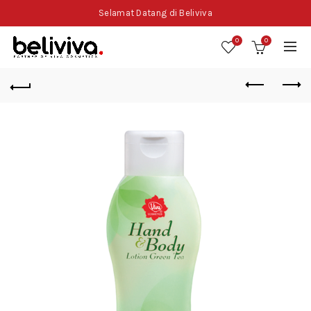
Selamat Datang di Beliviva
0
0