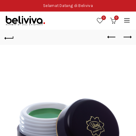
Selamat Datang di Beliviva
0
0