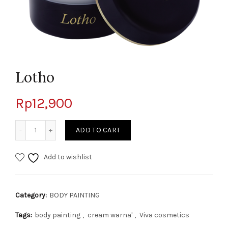
Lotho
Rp
12,900
Quantity
ADD TO CART
Add to wishlist
Category:
BODY PAINTING
Tags:
body painting
,
cream warna'
,
Viva cosmetics