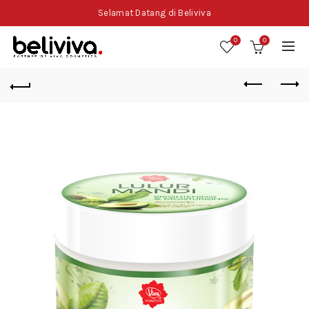
Selamat Datang di Beliviva
0
0