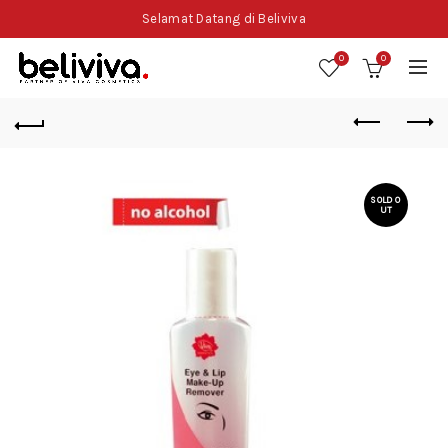
Selamat Datang di Beliviva
0
0
SOLD O
UT