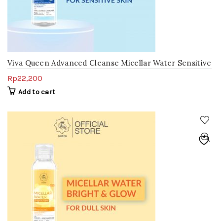
Viva Queen Advanced Cleanse Micellar Water Sensitive
Care
Rp
22,200
Add to cart