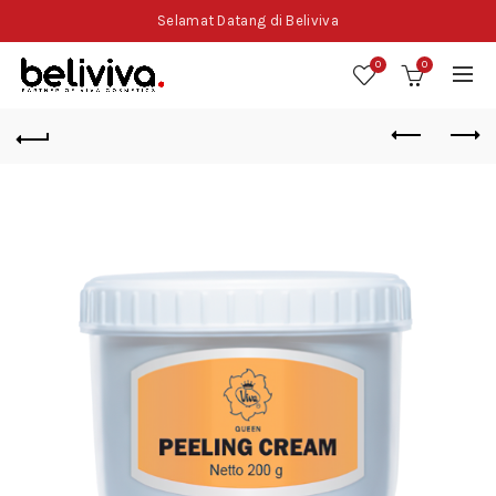
Selamat Datang di Beliviva
0
0