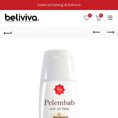
Selamat Datang di Beliviva
0
0