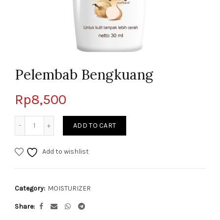
Pelembab Bengkuang
Rp
8,500
Quantity
ADD TO CART
Add to wishlist
Category:
MOISTURIZER
Share