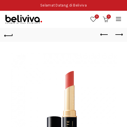
Selamat Datang di Beliviva
0
0