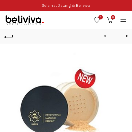
Selamat Datang di Beliviva
0
0