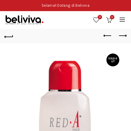
Selamat Datang di Beliviva
0
0
SOLD O
UT