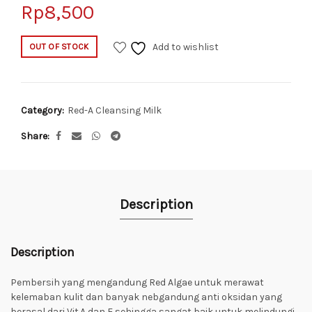
Rp
8,500
Add to wishlist
OUT OF STOCK
Category:
Red-A Cleansing Milk
Share
Description
Description
Pembersih yang mengandung
Red Algae
untuk merawat
kelemaban kulit dan banyak nebgandung
anti oksidan
yang
berasal dari Vit.A dan E sehingga sangat baik untuk melindungi