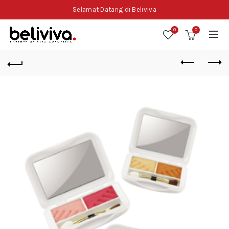
Selamat Datang di Beliviva
0
0