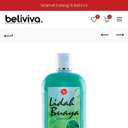
Selamat Datang di Beliviva
0
0