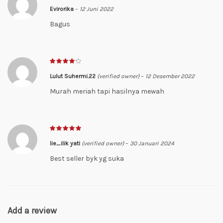
Evirorika
–
12 Juni 2022
Bagus
Lulut Suhermi.22
(verified owner)
–
12 Desember 2022
Murah meriah tapi hasilnya mewah
Iie_ilik yati
(verified owner)
–
30 Januari 2024
Best seller byk yg suka
Add a review