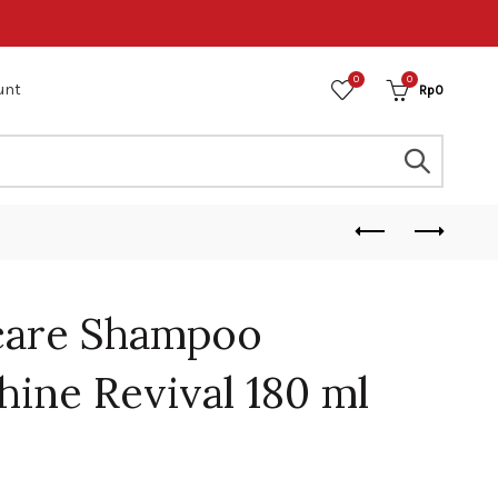
0
0
unt
Rp
0
care Shampoo
ine Revival 180 ml