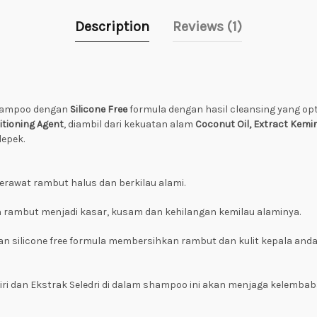
Description
Reviews (1)
hampoo dengan
Silicone Free
formula dengan hasil cleansing yang opti
itioning Agent
, diambil dari kekuatan alam
Coconut Oil, Extract Kemir
lepek.
erawat rambut halus dan berkilau alami.
 rambut menjadi kasar, kusam dan kehilangan kemilau alaminya.
gan silicone free formula membersihkan rambut dan kulit kepala a
miri dan Ekstrak Seledri di dalam shampoo ini akan menjaga kelemba