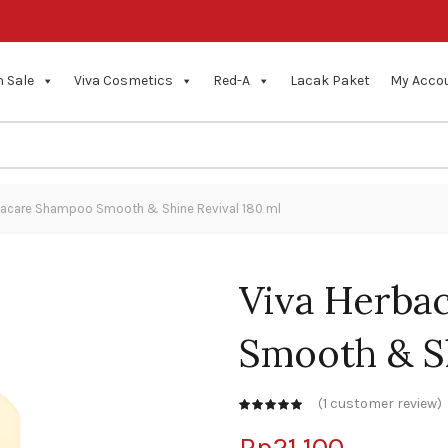
 Sale
Viva Cosmetics
Red-A
Lacak Paket
My Acco
bacare Shampoo Smooth & Shine Revival 180 ml
Viva Herba
Smooth & Sh
(
1
customer review)
customer
rating
Rp
21,100