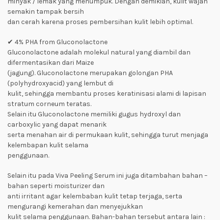
minyak / lemak yang menumpuk. Dengan demikian, kulit wajah
semakin tampak bersih
dan cerah karena proses pembersihan kulit lebih optimal.
✔ 4% PHA from Gluconolactone
Gluconolactone adalah molekul natural yang diambil dan
difermentasikan dari Maize
(jagung). Gluconolactone merupakan golongan PHA
(polyhydroxyacid) yang lembut di
kulit, sehingga membantu proses keratinisasi alami di lapisan
stratum corneum teratas.
Selain itu Gluconolactone memiliki gugus hydroxyl dan
carboxylic yang dapat menarik
serta menahan air di permukaan kulit, sehingga turut menjaga
kelembapan kulit selama
penggunaan.
Selain itu pada Viva Peeling Serum ini juga ditambahan bahan –
bahan seperti moisturizer dan
anti irritant agar kelembaban kulit tetap terjaga, serta
mengurangi kemerahan dan menyejukkan
kulit selama penggunaan. Bahan-bahan tersebut antara lain :