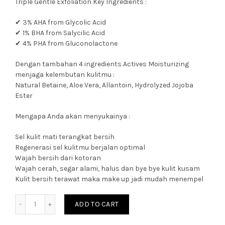
Triple Gentle Exfoliation Key Ingredients :
✔ 3% AHA from Glycolic Acid
✔ 1% BHA from Salycilic Acid
✔ 4% PHA from Gluconolactone
Dengan tambahan 4 ingredients Actives Moisturizing
menjaga kelembutan kulitmu :
Natural Betaine, Aloe Vera, Allantoin, Hydrolyzed Jojoba
Ester
Mengapa Anda akan menyukainya :
Sel kulit mati terangkat bersih
Regenerasi sel kulitmu berjalan optimal
Wajah bersih dari kotoran
Wajah cerah, segar alami, halus dan bye bye kulit kusam
Kulit bersih terawat maka make up jadi mudah menempel
Quantity
ADD TO CART