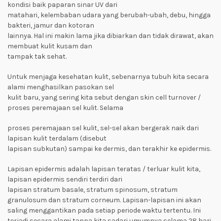
kondisi baik paparan sinar UV dari
matahari, kelembaban udara yang berubah-ubah, debu, hingga
bakteri, jamur dan kotoran
lainnya. Hal ini makin lama jika dibiarkan dan tidak dirawat, akan
membuat kulit kusam dan
tampak tak sehat.
Untuk menjaga kesehatan kulit, sebenarnya tubuh kita secara
alami menghasilkan pasokan sel
kulit baru, yang sering kita sebut dengan skin cell turnover /
proses peremajaan sel kulit. Selama
proses peremajaan sel kulit, sel-sel akan bergerak naik dari
lapisan kulit terdalam (disebut
lapisan subkutan) sampai ke dermis, dan terakhir ke epidermis.
Lapisan epidermis adalah lapisan teratas / terluar kulit kita,
lapisan epidermis sendiri terdiri dari
lapisan stratum basale, stratum spinosum, stratum
granulosum dan stratum corneum. Lapisan-lapisan ini akan
saling menggantikan pada setiap periode waktu tertentu. Ini
terjadi secara alami tanpa kita sadari umumnya selama 28 hari.