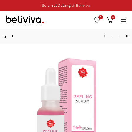
Selamat Datang di Beliviva
0
0