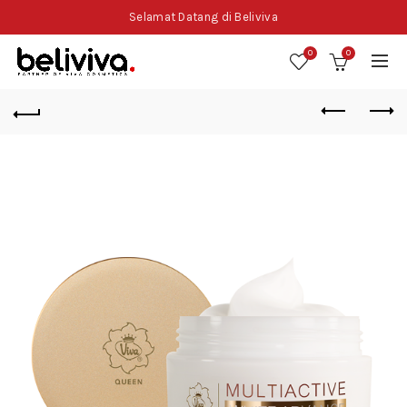
Selamat Datang di Beliviva
0
0