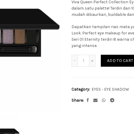
Viva Queen Perfect Collection E
dalam satu palette! Terdiri dari
mudah dibaurkan, buildable dan
Dapatkan tampilan rias mata y
Look. Perfect eye makeup for ev
Seri 01 Eternity terdiri 8 warn
yang intense.
Quantity
ADD TO CART
Category:
EYES - EYE SHADOW
Share