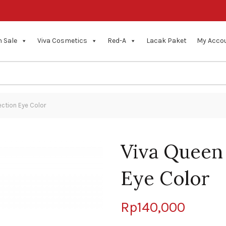
 Sale
Viva Cosmetics
Red-A
Lacak Paket
My Acco
ection Eye Color
Viva Queen 
Eye Color
Rp
140,000