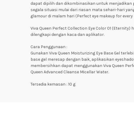
dapat dipilih dan dikombinasikan untuk menjadikan
segala situasi mulai dari riasan mata sehari-hari y
glamour di malam hari (Perfect eye makeup for every 
Viva Queen Perfect Collection Eye Color 01 (Eternity
dilengkapi dengan kaca dan aplikator.
Cara Penggunaan :
Gunakan Viva Queen Moisturizing Eye Base Gel terleb
base gel meresap dengan baik, aplikasikan eyeshad
membersihkan dapat menggunakan Viva Queen Perfe
Queen Advanced Cleanse Micellar Water.
Tersedia kemasan : 10 g