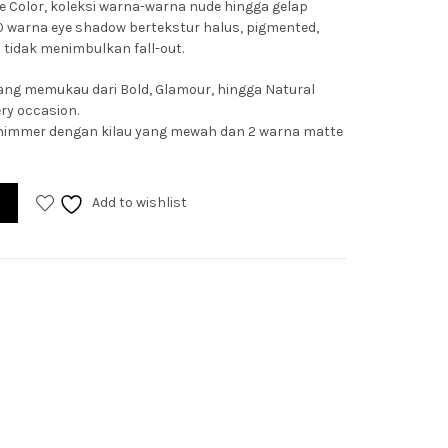
ye Color, koleksi warna-warna nude hingga gelap
 10 warna eye shadow bertekstur halus, pigmented,
 tidak menimbulkan fall-out.
ang memukau dari Bold, Glamour, hingga Natural
ery occasion.
a shimmer dengan kilau yang mewah dan 2 warna matte
Add to wishlist