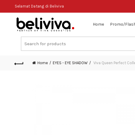
Selamat Datang di Beliviva
Home
Promo/Flash
Search
for:
Home
EYES - EYE SHADOW
Viva Queen Perfect Coll