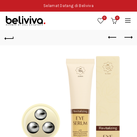
Selamat Datang di Beliviva
0
0