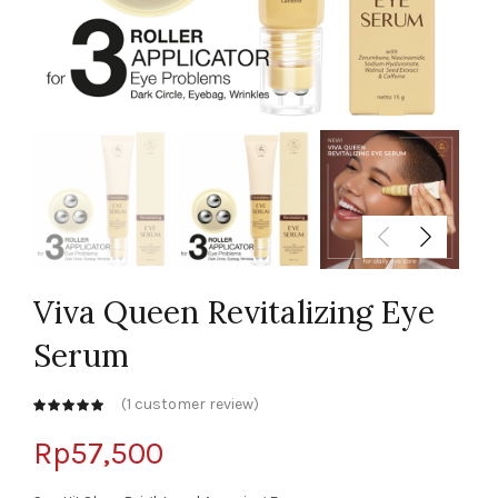
Viva Queen Revitalizing Eye
Serum
(
1
customer review)
customer
rating
Rp
57,500