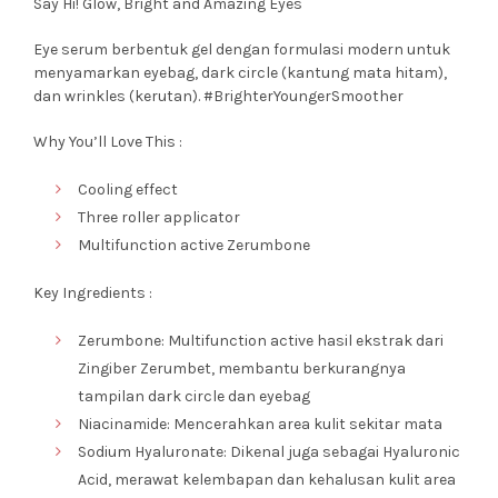
Say Hi! Glow, Bright and Amazing Eyes
Eye serum berbentuk gel dengan formulasi modern untuk
menyamarkan eyebag, dark circle (kantung mata hitam),
dan wrinkles (kerutan). #BrighterYoungerSmoother
Why You’ll Love This :
Cooling effect
Three roller applicator
Multifunction active Zerumbone
Key Ingredients :
Zerumbone: Multifunction active hasil ekstrak dari
Zingiber Zerumbet, membantu berkurangnya
tampilan dark circle dan eyebag
Niacinamide: Mencerahkan area kulit sekitar mata
Sodium Hyaluronate: Dikenal juga sebagai Hyaluronic
Acid, merawat kelembapan dan kehalusan kulit area