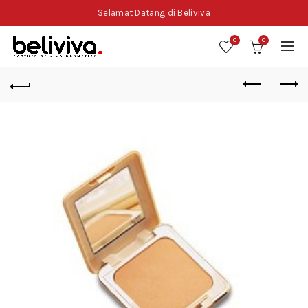
Selamat Datang di Beliviva
0
0