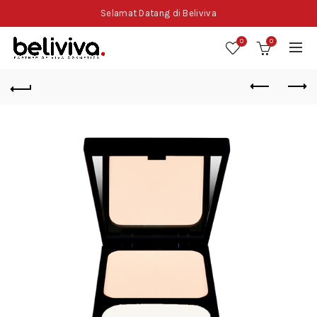
Selamat Datang di Beliviva
0
0