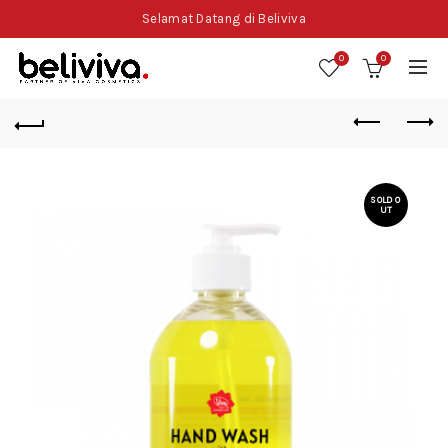
Selamat Datang di Beliviva
0
0
SOLD O
UT