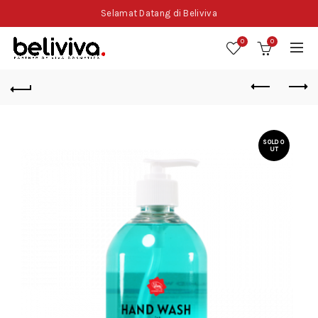
Selamat Datang di Beliviva
0
0
SOLD O
UT