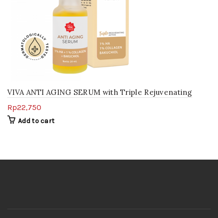
VIVA ANTI AGING SERUM with Triple Rejuvenating
Active
Rp
22,750
Add to cart