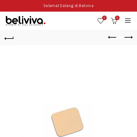
Selamat Datang di Beliviva
0
0