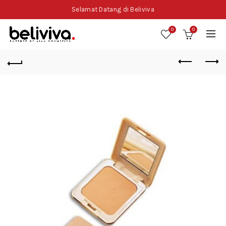
Selamat Datang di Beliviva
0
0