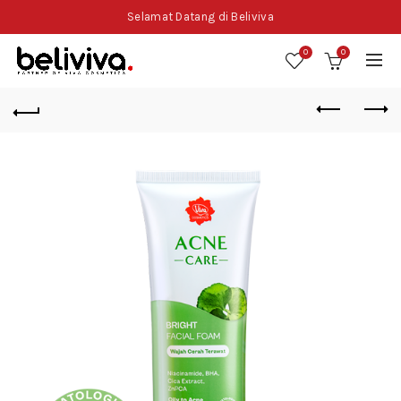
Selamat Datang di Beliviva
0
0