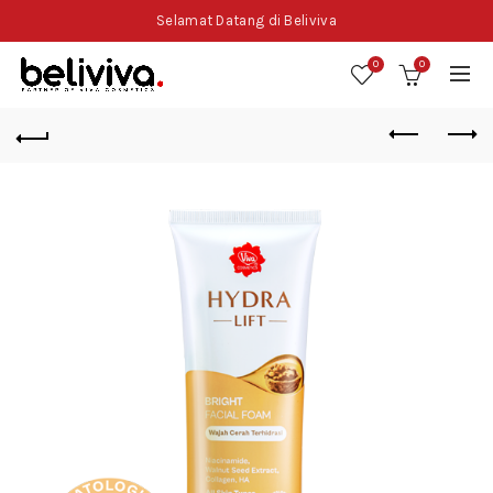
Selamat Datang di Beliviva
0
0