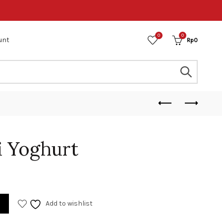
0
0
unt
Rp
0
i Yoghurt
Add to wishlist