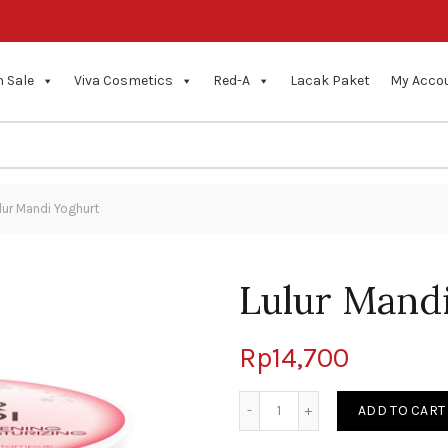
 Sale
Viva Cosmetics
Red-A
Lacak Paket
My Acco
lur Mandi Yoghurt
Lulur Mand
Rp
14,700
Quantity
ADD TO CART